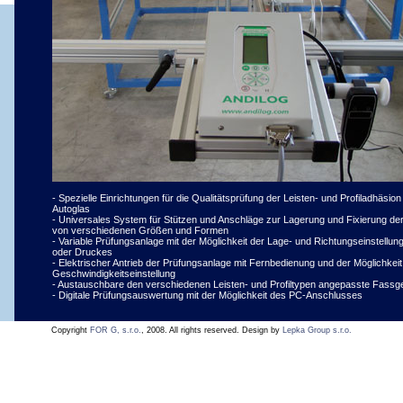
- Spezielle Einrichtungen für die Qualitätsprüfung der Leisten- und Profiladhäsio
Autoglas
- Universales System für Stützen und Anschläge zur Lagerung und Fixierung de
von verschiedenen Größen und Formen
- Variable Prüfungsanlage mit der Möglichkeit der Lage- und Richtungseinstellu
oder Druckes
- Elektrischer Antrieb der Prüfungsanlage mit Fernbedienung und der Möglichkeit
Geschwindigkeitseinstellung
- Austauschbare den verschiedenen Leisten- und Profiltypen angepasste Fassg
- Digitale Prüfungsauswertung mit der Möglichkeit des PC-Anschlusses
Copyright
FOR G, s.r.o.
, 2008. All rights reserved. Design by
Lepka Group s.r.o.