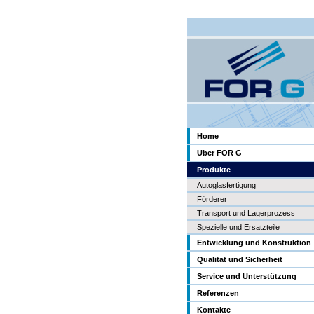
Home
Über FOR G
Produkte
Autoglasfertigung
Förderer
Transport und Lagerprozess
Spezielle und Ersatzteile
Entwicklung und Konstruktion
Qualität und Sicherheit
Service und Unterstützung
Referenzen
Kontakte