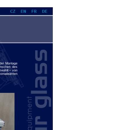
 der Montage
ünschen des
ewählt – von
atisierten