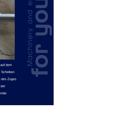
n auf dem
r Scheiben
ng des Zuges
 der
eräte