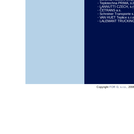
- Teplotechna PRIMA, s.r
- LANNUTTI CZECH, s.r.
- ČETRANS a.s.
- Schreiner Transporte s.
- VAN HUET Teplice s.r.o
- LALEMANT TRUCKING
Copyright
FOR G, s.r.o.
, 2008