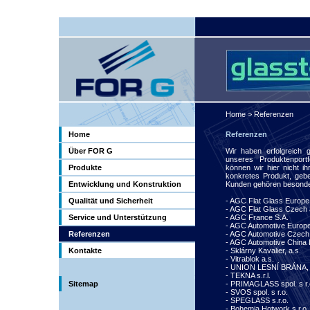
Home
> Referenzen
Home
Referenzen
Über FOR G
Wir haben erfolgreich 
unseres Produktenportf
Produkte
können wir hier nicht ih
konkretes Produkt
, geb
Entwicklung und Konstruktion
Kunden gehören besonde
Qualität und Sicherheit
- AGC Flat Glass Europe
- AGC Flat Glass Czech 
Service und Unterstützung
- AGC France S.A.
- AGC Automotive Europe
Referenzen
- AGC Automotive Czech 
- AGC Automotive China 
Kontakte
- Sklárny Kavalier, a.s.
- Vitrablok a.s.
- UNION LESNÍ BRÁNA, 
- TEKNA s.r.l.
Sitemap
- PRIMAGLASS spol. s r.
- SVOS spol. s r.o.
- SPEGLASS s.r.o.
- Bohemia Hotwork s.r.o.