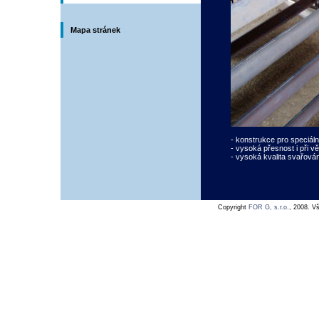
Mapa stránek
- konstrukce pro speciáln
- vysoká přesnost i při 
- vysoká kvalita svařová
Copyright
FOR G, s.r.o.
, 2008. V