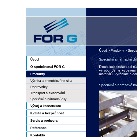
Úvod
>
Produkty
>
Speciá
Úvod
Speciální a náhradní dí
O společnosti FOR G
Dlouholeté zkušenosti ná
výrobu. Jsme vybaveni 
Produkty
materiálů. Vyrábíme a dod
Výroba automobilového skla
Speciální a nerezové k
Dopravníky
Transport a skladování
Speciální a náhradní díly
Vývoj a konstrukce
Kvalita a bezpečnost
Servis a podpora
Reference
Kontakty